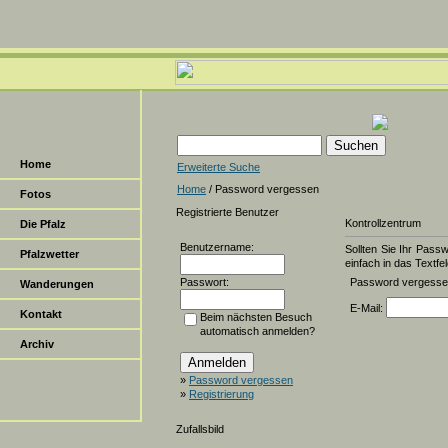
Home
Erweiterte Suche
Home
/ Password vergessen
Fotos
Registrierte Benutzer
Kontrollzentrum
Die Pfalz
Benutzername:
Sollten Sie Ihr Pass
Pfalzwetter
einfach in das Textfel
Passwort:
Password vergess
Wanderungen
E-Mail:
Kontakt
Beim nächsten Besuch
automatisch anmelden?
Archiv
»
Password vergessen
»
Registrierung
Zufallsbild