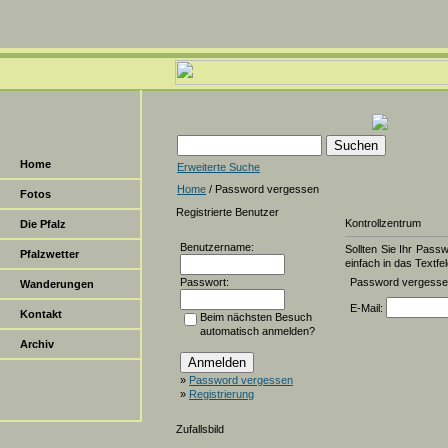
Home
Erweiterte Suche
Home
/ Password vergessen
Fotos
Registrierte Benutzer
Kontrollzentrum
Die Pfalz
Benutzername:
Sollten Sie Ihr Pass
Pfalzwetter
einfach in das Textfel
Passwort:
Password vergess
Wanderungen
E-Mail:
Kontakt
Beim nächsten Besuch
automatisch anmelden?
Archiv
»
Password vergessen
»
Registrierung
Zufallsbild