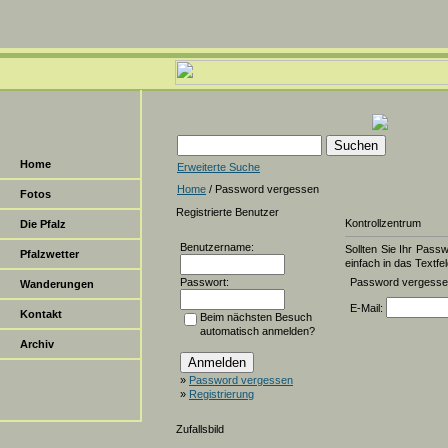
Home
Erweiterte Suche
Home
/ Password vergessen
Fotos
Registrierte Benutzer
Kontrollzentrum
Die Pfalz
Benutzername:
Sollten Sie Ihr Pass
Pfalzwetter
einfach in das Textfel
Passwort:
Password vergess
Wanderungen
E-Mail:
Kontakt
Beim nächsten Besuch
automatisch anmelden?
Archiv
»
Password vergessen
»
Registrierung
Zufallsbild