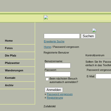
Home
Erweiterte Suche
Home
/ Password vergessen
Fotos
Registrierte Benutzer
Kontrollzentrum
Die Pfalz
Benutzername:
Sollten Sie Ihr Pass
Pfalzwetter
einfach in das Textfel
Passwort:
Password vergess
Wanderungen
E-Mail:
Kontakt
Beim nächsten Besuch
automatisch anmelden?
Archiv
»
Password vergessen
»
Registrierung
Zufallsbild