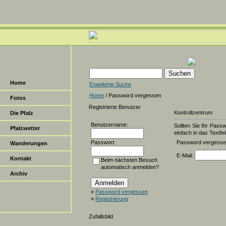
Home
Erweiterte Suche
Home
/ Password vergessen
Fotos
Registrierte Benutzer
Kontrollzentrum
Die Pfalz
Benutzername:
Sollten Sie Ihr Pass
Pfalzwetter
einfach in das Textfel
Passwort:
Password vergess
Wanderungen
E-Mail:
Kontakt
Beim nächsten Besuch
automatisch anmelden?
Archiv
»
Password vergessen
»
Registrierung
Zufallsbild