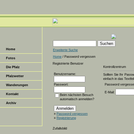
Home
Erweiterte Suche
Home
/ Password vergessen
Fotos
Registrierte Benutzer
Kontrollzentrum
Die Pfalz
Benutzername:
Sollten Sie Ihr Pass
Pfalzwetter
einfach in das Textfel
Passwort:
Password vergess
Wanderungen
E-Mail:
Kontakt
Beim nächsten Besuch
automatisch anmelden?
Archiv
»
Password vergessen
»
Registrierung
Zufallsbild