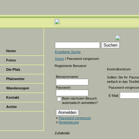
Home
Erweiterte Suche
Home
/ Password vergessen
Fotos
Registrierte Benutzer
Kontrollzentrum
Die Pfalz
Benutzername:
Sollten Sie Ihr Pass
Pfalzwetter
einfach in das Textfel
Passwort:
Password vergess
Wanderungen
E-Mail:
Kontakt
Beim nächsten Besuch
automatisch anmelden?
Archiv
»
Password vergessen
»
Registrierung
Zufallsbild