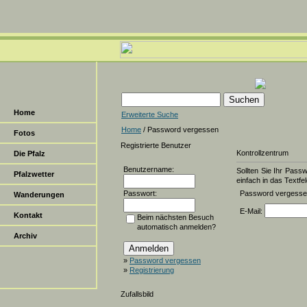
Home
Erweiterte Suche
Home
/ Password vergessen
Fotos
Registrierte Benutzer
Kontrollzentrum
Die Pfalz
Benutzername:
Sollten Sie Ihr Pass
Pfalzwetter
einfach in das Textfel
Passwort:
Password vergess
Wanderungen
E-Mail:
Kontakt
Beim nächsten Besuch
automatisch anmelden?
Archiv
»
Password vergessen
»
Registrierung
Zufallsbild