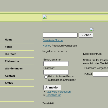
Home
Erweiterte Suche
Home
/ Password vergessen
Fotos
Registrierte Benutzer
Kontrollzentrum
Die Pfalz
Benutzername:
Sollten Sie Ihr Pass
Pfalzwetter
einfach in das Textfel
Passwort:
Password vergess
Wanderungen
E-Mail:
Kontakt
Beim nächsten Besuch
automatisch anmelden?
Archiv
»
Password vergessen
»
Registrierung
Zufallsbild