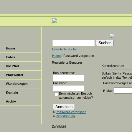
Home
Erweiterte Suche
Home
/ Password vergessen
Fotos
Registrierte Benutzer
Kontrollzentrum
Die Pfalz
Benutzername:
Sollten Sie Ihr Pass
Pfalzwetter
einfach in das Textfel
Passwort:
Password vergess
Wanderungen
E-Mail:
Kontakt
Beim nächsten Besuch
automatisch anmelden?
Archiv
»
Password vergessen
»
Registrierung
Zufallsbild