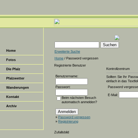
Home
Erweiterte Suche
Home
/ Password vergessen
Fotos
Registrierte Benutzer
Kontrollzentrum
Die Pfalz
Benutzername:
Sollten Sie Ihr Pass
Pfalzwetter
einfach in das Textfel
Passwort:
Password vergess
Wanderungen
E-Mail:
Kontakt
Beim nächsten Besuch
automatisch anmelden?
Archiv
»
Password vergessen
»
Registrierung
Zufallsbild