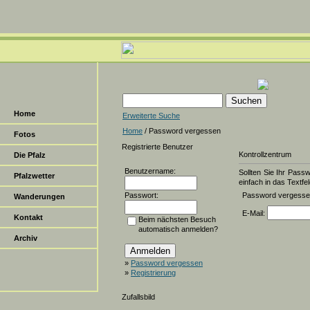
Home
Erweiterte Suche
Home
/ Password vergessen
Fotos
Registrierte Benutzer
Kontrollzentrum
Die Pfalz
Benutzername:
Sollten Sie Ihr Pass
Pfalzwetter
einfach in das Textfel
Passwort:
Password vergess
Wanderungen
E-Mail:
Kontakt
Beim nächsten Besuch
automatisch anmelden?
Archiv
»
Password vergessen
»
Registrierung
Zufallsbild