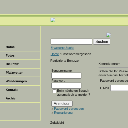
Home
Erweiterte Suche
Home
/ Password vergessen
Fotos
Registrierte Benutzer
Kontrollzentrum
Die Pfalz
Benutzername:
Sollten Sie Ihr Pass
Pfalzwetter
einfach in das Textfel
Passwort:
Password vergess
Wanderungen
E-Mail:
Kontakt
Beim nächsten Besuch
automatisch anmelden?
Archiv
»
Password vergessen
»
Registrierung
Zufallsbild