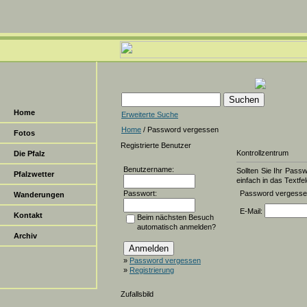
Home
Erweiterte Suche
Home
/ Password vergessen
Fotos
Registrierte Benutzer
Kontrollzentrum
Die Pfalz
Benutzername:
Sollten Sie Ihr Pass
Pfalzwetter
einfach in das Textfel
Passwort:
Password vergess
Wanderungen
E-Mail:
Kontakt
Beim nächsten Besuch
automatisch anmelden?
Archiv
»
Password vergessen
»
Registrierung
Zufallsbild