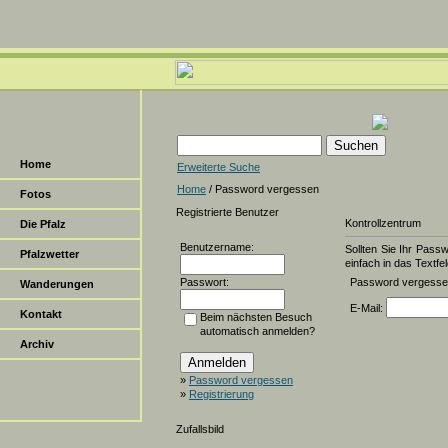
Home
Erweiterte Suche
Home
/ Password vergessen
Fotos
Registrierte Benutzer
Kontrollzentrum
Die Pfalz
Benutzername:
Sollten Sie Ihr Pass
Pfalzwetter
einfach in das Textfel
Passwort:
Password vergess
Wanderungen
E-Mail:
Kontakt
Beim nächsten Besuch
automatisch anmelden?
Archiv
»
Password vergessen
»
Registrierung
Zufallsbild