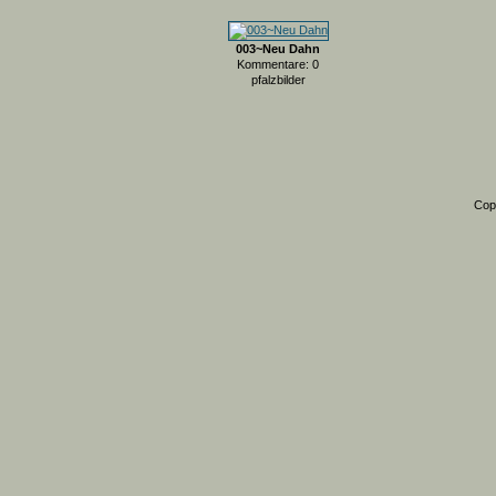
003~Neu Dahn
Kommentare: 0
pfalzbilder
Cop