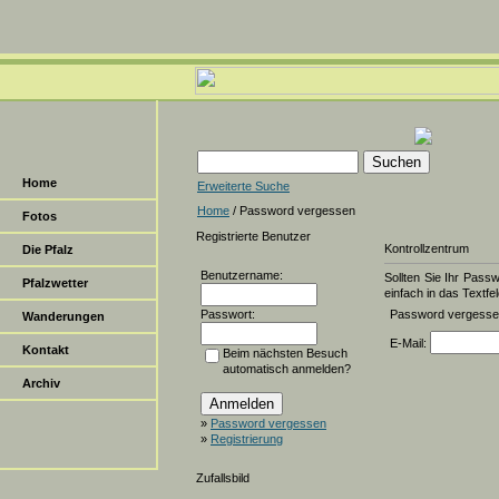
Home
Erweiterte Suche
Home
/ Password vergessen
Fotos
Registrierte Benutzer
Kontrollzentrum
Die Pfalz
Benutzername:
Sollten Sie Ihr Pass
Pfalzwetter
einfach in das Textfel
Passwort:
Password vergess
Wanderungen
E-Mail:
Kontakt
Beim nächsten Besuch
automatisch anmelden?
Archiv
»
Password vergessen
»
Registrierung
Zufallsbild