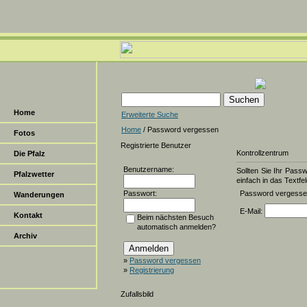
Home
Erweiterte Suche
Home
/ Password vergessen
Fotos
Registrierte Benutzer
Kontrollzentrum
Die Pfalz
Benutzername:
Sollten Sie Ihr Pass
Pfalzwetter
einfach in das Textfel
Passwort:
Password vergess
Wanderungen
E-Mail:
Kontakt
Beim nächsten Besuch
automatisch anmelden?
Archiv
»
Password vergessen
»
Registrierung
Zufallsbild