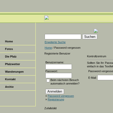
Home
Erweiterte Suche
Home
/ Password vergessen
Fotos
Registrierte Benutzer
Kontrollzentrum
Die Pfalz
Benutzername:
Sollten Sie Ihr Pass
Pfalzwetter
einfach in das Textfel
Passwort:
Password vergess
Wanderungen
E-Mail:
Kontakt
Beim nächsten Besuch
automatisch anmelden?
Archiv
»
Password vergessen
»
Registrierung
Zufallsbild