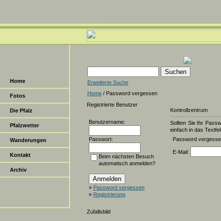
Home
Erweiterte Suche
Home
/ Password vergessen
Fotos
Registrierte Benutzer
Kontrollzentrum
Die Pfalz
Benutzername:
Sollten Sie Ihr Pass
Pfalzwetter
einfach in das Textfel
Passwort:
Password vergess
Wanderungen
E-Mail:
Kontakt
Beim nächsten Besuch
automatisch anmelden?
Archiv
»
Password vergessen
»
Registrierung
Zufallsbild