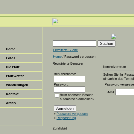
Home
Erweiterte Suche
Home
/ Password vergessen
Fotos
Registrierte Benutzer
Kontrollzentrum
Die Pfalz
Benutzername:
Sollten Sie Ihr Pass
Pfalzwetter
einfach in das Textfel
Passwort:
Password vergess
Wanderungen
E-Mail:
Kontakt
Beim nächsten Besuch
automatisch anmelden?
Archiv
»
Password vergessen
»
Registrierung
Zufallsbild