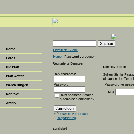
Home
Erweiterte Suche
Home
/ Password vergessen
Fotos
Registrierte Benutzer
Kontrollzentrum
Die Pfalz
Benutzername:
Sollten Sie Ihr Pass
Pfalzwetter
einfach in das Textfel
Passwort:
Password vergess
Wanderungen
E-Mail:
Kontakt
Beim nächsten Besuch
automatisch anmelden?
Archiv
»
Password vergessen
»
Registrierung
Zufallsbild