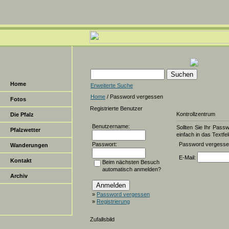
Home
Erweiterte Suche
Home
/ Password vergessen
Fotos
Registrierte Benutzer
Kontrollzentrum
Die Pfalz
Benutzername:
Sollten Sie Ihr Pass
Pfalzwetter
einfach in das Textfel
Passwort:
Password vergess
Wanderungen
E-Mail:
Kontakt
Beim nächsten Besuch
automatisch anmelden?
Archiv
»
Password vergessen
»
Registrierung
Zufallsbild