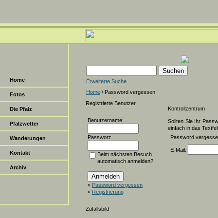
Home
Erweiterte Suche
Home
/ Password vergessen
Fotos
Registrierte Benutzer
Kontrollzentrum
Die Pfalz
Benutzername:
Sollten Sie Ihr Pass
Pfalzwetter
einfach in das Textfel
Passwort:
Password vergess
Wanderungen
E-Mail:
Kontakt
Beim nächsten Besuch
automatisch anmelden?
Archiv
»
Password vergessen
»
Registrierung
Zufallsbild