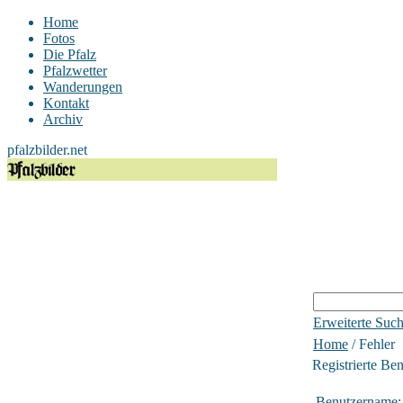
Home
Fotos
Die Pfalz
Pfalzwetter
Wanderungen
Kontakt
Archiv
pfalzbilder.net
Erweiterte Suc
Home
/ Fehler
Registrierte Be
Benutzername: