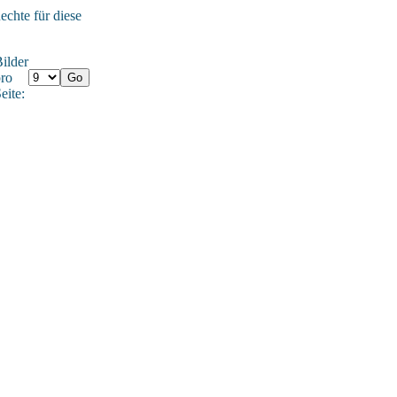
echte für diese
ilder
ro
eite: