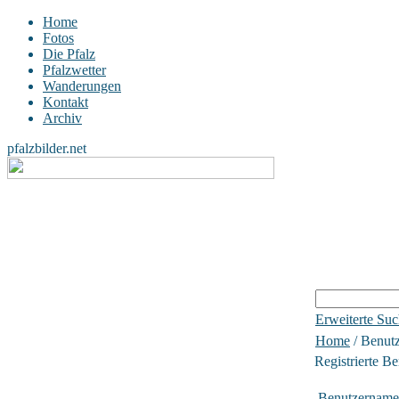
Home
Fotos
Die Pfalz
Pfalzwetter
Wanderungen
Kontakt
Archiv
pfalzbilder.net
Erweiterte Su
Home
/ Benutz
Registrierte Be
Benutzername