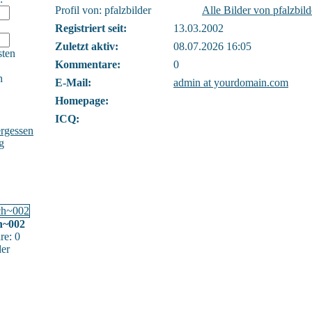
Profil von: pfalzbilder
Alle Bilder von pfalzbil
Registriert seit:
13.03.2002
Zuletzt aktiv:
08.07.2026 16:05
sten
Kommentare:
0
h
E-Mail:
admin at yourdomain.com
Homepage:
ICQ:
rgessen
g
ch~002
e: 0
der