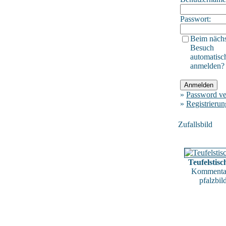
Passwort:
Beim näch
Besuch
automatisc
anmelden?
»
Password ve
»
Registrierun
Zufallsbild
Teufelstis
Kommentar
pfalzbil