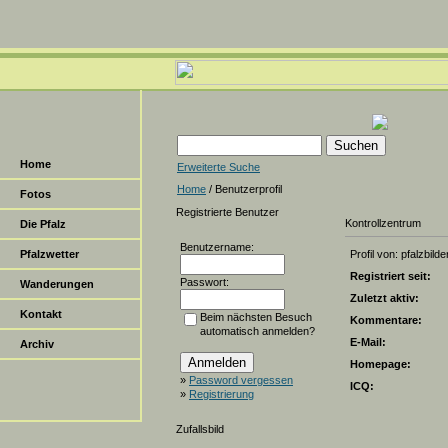
Home
Erweiterte Suche
Home
/ Benutzerprofil
Fotos
Registrierte Benutzer
Kontrollzentrum
Die Pfalz
Benutzername:
Pfalzwetter
Profil von: pfalzbilde
Registriert seit:
Passwort:
Wanderungen
Zuletzt aktiv:
Kontakt
Beim nächsten Besuch
Kommentare:
automatisch anmelden?
E-Mail:
Archiv
Homepage:
»
Password vergessen
ICQ:
»
Registrierung
Zufallsbild