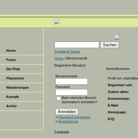
Home
Erweiterte Suche
Home
/ Benutzerprofil
Fotos
Registrierte Benutzer
Kontrollzentrum
Die Pfalz
Benutzername:
Pfalzwetter
Profil von: pfalzbilde
Registriert seit:
Passwort:
Wanderungen
Zuletzt aktiv:
Kontakt
Beim nächsten Besuch
Kommentare:
automatisch anmelden?
E-Mail:
Archiv
Homepage:
»
Password vergessen
ICQ:
»
Registrierung
Zufallsbild