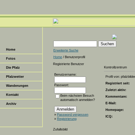
Home
Erweiterte Suche
Home
/ Benutzerprofil
Fotos
Registrierte Benutzer
Kontrollzentrum
Die Pfalz
Benutzername:
Pfalzwetter
Profil von: pfalzbilde
Registriert seit:
Passwort:
Wanderungen
Zuletzt aktiv:
Kontakt
Beim nächsten Besuch
Kommentare:
automatisch anmelden?
E-Mail:
Archiv
Homepage:
»
Password vergessen
ICQ:
»
Registrierung
Zufallsbild