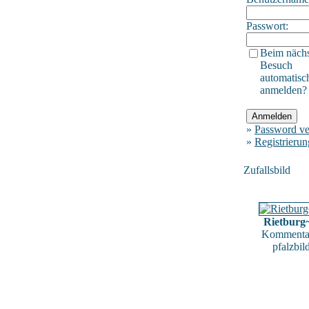
Passwort:
Beim näch
Besuch
automatisc
anmelden?
»
Password ve
»
Registrierun
Zufallsbild
Rietburg
Kommentar
pfalzbil