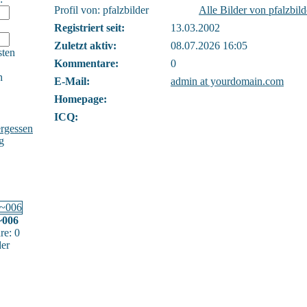
Profil von: pfalzbilder
Alle Bilder von pfalzbil
Registriert seit:
13.03.2002
Zuletzt aktiv:
08.07.2026 16:05
sten
Kommentare:
0
h
E-Mail:
admin at yourdomain.com
Homepage:
ICQ:
rgessen
g
~006
e: 0
der