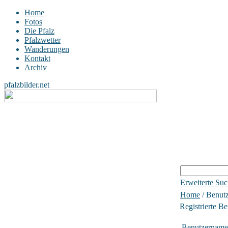
Home
Fotos
Die Pfalz
Pfalzwetter
Wanderungen
Kontakt
Archiv
pfalzbilder.net
Erweiterte Su
Home
/ Benutz
Registrierte Be
Benutzername