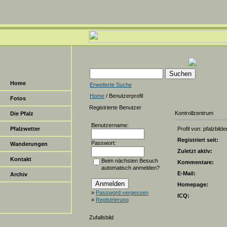
Home
Erweiterte Suche
Home
/ Benutzerprofil
Fotos
Registrierte Benutzer
Kontrollzentrum
Die Pfalz
Benutzername:
Pfalzwetter
Profil von: pfalzbilde
Registriert seit:
Passwort:
Wanderungen
Zuletzt aktiv:
Kontakt
Beim nächsten Besuch
Kommentare:
automatisch anmelden?
E-Mail:
Archiv
Homepage:
»
Password vergessen
ICQ:
»
Registrierung
Zufallsbild