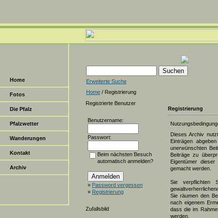
Home
Erweiterte Suche
Home
/ Registrierung
Fotos
Registrierte Benutzer
Registrierung
Die Pfalz
Benutzername:
Pfalzwetter
Nutzungsbedingung
Dieses Archiv nut
Passwort:
Wanderungen
Einträgen abgeben 
unerwünschten Beit
Kontakt
Beim nächsten Besuch
Beiträge zu überpr
automatisch anmelden?
Eigentümer dieser 
Archiv
gemacht werden.
Sie verpflichten 
»
Password vergessen
gewaltverherrlichen
»
Registrierung
Sie räumen den Bet
nach eigenem Erme
Zufallsbild
dass die im Rahmen
werden.