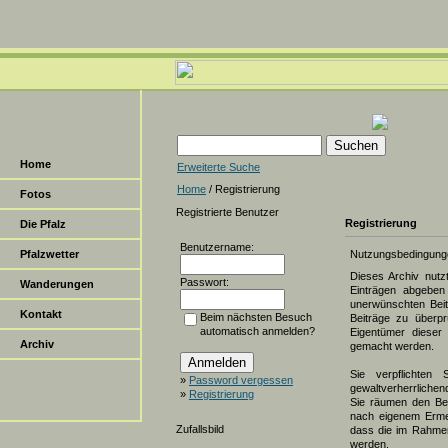
Home
Erweiterte Suche
Home
/ Registrierung
Fotos
Registrierte Benutzer
Registrierung
Die Pfalz
Benutzername:
Pfalzwetter
Nutzungsbedingung
Dieses Archiv nut
Passwort:
Wanderungen
Einträgen abgeben 
unerwünschten Beit
Kontakt
Beim nächsten Besuch
Beiträge zu überpr
automatisch anmelden?
Eigentümer dieser 
Archiv
gemacht werden.
Sie verpflichten 
»
Password vergessen
gewaltverherrlichen
»
Registrierung
Sie räumen den Bet
nach eigenem Erme
Zufallsbild
dass die im Rahmen
werden.