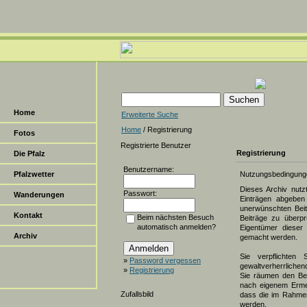
Home
Erweiterte Suche
Home
/ Registrierung
Fotos
Registrierte Benutzer
Registrierung
Die Pfalz
Benutzername:
Pfalzwetter
Nutzungsbedingung
Dieses Archiv nut
Passwort:
Wanderungen
Einträgen abgeben 
unerwünschten Beit
Kontakt
Beim nächsten Besuch
Beiträge zu überpr
automatisch anmelden?
Eigentümer dieser 
Archiv
gemacht werden.
Sie verpflichten 
»
Password vergessen
gewaltverherrlichen
»
Registrierung
Sie räumen den Bet
nach eigenem Erme
Zufallsbild
dass die im Rahmen
werden.