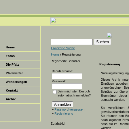
Home
Erweiterte Suche
Home
/ Registrierung
Fotos
Registrierte Benutzer
Registrierung
Die Pfalz
Benutzername:
Pfalzwetter
Nutzungsbedingung
Dieses Archiv nut
Passwort:
Wanderungen
Einträgen abgeben 
unerwünschten Beit
Kontakt
Beim nächsten Besuch
Beiträge zu überpr
automatisch anmelden?
Eigentümer dieser 
Archiv
gemacht werden.
Sie verpflichten 
»
Password vergessen
gewaltverherrlichen
»
Registrierung
Sie räumen den Bet
nach eigenem Erme
Zufallsbild
dass die im Rahmen
werden.