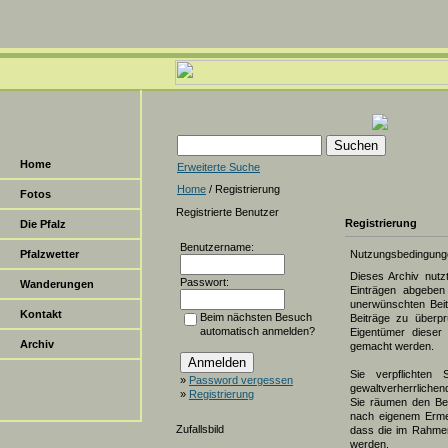
Home
Erweiterte Suche
Home
/ Registrierung
Fotos
Registrierte Benutzer
Registrierung
Die Pfalz
Benutzername:
Pfalzwetter
Nutzungsbedingung
Dieses Archiv nut
Passwort:
Wanderungen
Einträgen abgeben 
unerwünschten Beit
Kontakt
Beim nächsten Besuch
Beiträge zu überpr
automatisch anmelden?
Eigentümer dieser 
Archiv
gemacht werden.
Sie verpflichten 
»
Password vergessen
gewaltverherrlichen
»
Registrierung
Sie räumen den Bet
nach eigenem Erme
Zufallsbild
dass die im Rahmen
werden.