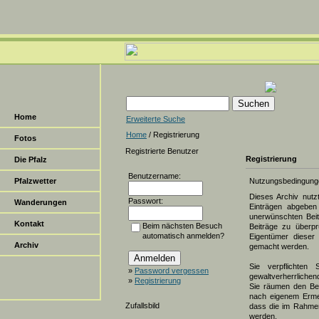
Home
Erweiterte Suche
Home
/ Registrierung
Fotos
Registrierte Benutzer
Registrierung
Die Pfalz
Benutzername:
Pfalzwetter
Nutzungsbedingung
Dieses Archiv nut
Passwort:
Wanderungen
Einträgen abgeben 
unerwünschten Beit
Kontakt
Beim nächsten Besuch
Beiträge zu überpr
automatisch anmelden?
Eigentümer dieser 
Archiv
gemacht werden.
Sie verpflichten 
»
Password vergessen
gewaltverherrlichen
»
Registrierung
Sie räumen den Bet
nach eigenem Erme
Zufallsbild
dass die im Rahmen
werden.