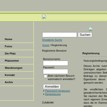
Home
Erweiterte Suche
Home
/ Registrierung
Fotos
Registrierte Benutzer
Registrierung
Die Pfalz
Benutzername:
Pfalzwetter
Nutzungsbedingung
Dieses Archiv nut
Passwort:
Wanderungen
Einträgen abgeben 
unerwünschten Beit
Kontakt
Beim nächsten Besuch
Beiträge zu überpr
automatisch anmelden?
Eigentümer dieser 
Archiv
gemacht werden.
Sie verpflichten 
»
Password vergessen
gewaltverherrlichen
»
Registrierung
Sie räumen den Bet
nach eigenem Erme
Zufallsbild
dass die im Rahmen
werden.