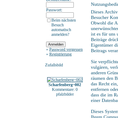
Nutzungsbedi
Passwort:
Dieses Archiv
Besucher Kom
Beim nächsten
Obwohl die Ad
Besuch
unerwünschten
automatisch
ist es für uns
anmelden?
Beiträge drüc
Eigentümer di
»
Password vergessen
Beitrags vera
»
Registrierung
Sie verpflich
Zufallsbild
vulgären, ver
anderen Gründ
räumen den Be
das Recht ein
Scharfenberg~002
entfernen ode
Kommentare: 0
pfalzbilder
dass die im R
einer Datenba
Dieses System
Ihrem Compute