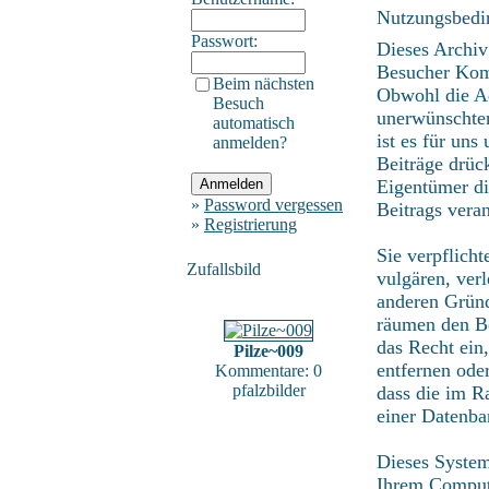
Nutzungsbedi
Passwort:
Dieses Archiv
Besucher Kom
Beim nächsten
Obwohl die Ad
Besuch
unerwünschten
automatisch
ist es für uns
anmelden?
Beiträge drüc
Eigentümer di
»
Password vergessen
Beitrags vera
»
Registrierung
Sie verpflich
Zufallsbild
vulgären, ver
anderen Gründ
räumen den Be
das Recht ein
Pilze~009
entfernen ode
Kommentare: 0
pfalzbilder
dass die im R
einer Datenba
Dieses System
Ihrem Compute