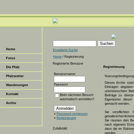
Home
Erweiterte Suche
Home
/ Registrierung
Fotos
Registrierte Benutzer
Registrierung
Die Pfalz
Benutzername:
Pfalzwetter
Nutzungsbedingung
Dieses Archiv nut
Passwort:
Wanderungen
Einträgen abgeben 
unerwünschten Beit
Kontakt
Beim nächsten Besuch
Beiträge zu überpr
automatisch anmelden?
Eigentümer dieser 
Archiv
gemacht werden.
Sie verpflichten 
»
Password vergessen
gewaltverherrlichen
»
Registrierung
Sie räumen den Bet
nach eigenem Erme
Zufallsbild
dass die im Rahmen
werden.