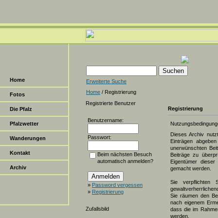
Home
Erweiterte Suche
Home
/ Registrierung
Fotos
Registrierte Benutzer
Registrierung
Die Pfalz
Benutzername:
Pfalzwetter
Nutzungsbedingung
Dieses Archiv nut
Passwort:
Wanderungen
Einträgen abgeben 
unerwünschten Beit
Kontakt
Beim nächsten Besuch
Beiträge zu überpr
automatisch anmelden?
Eigentümer dieser 
Archiv
gemacht werden.
Sie verpflichten 
»
Password vergessen
gewaltverherrlichen
»
Registrierung
Sie räumen den Bet
nach eigenem Erme
Zufallsbild
dass die im Rahmen
werden.