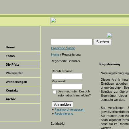
Home
Erweiterte Suche
Home
/ Registrierung
Fotos
Registrierte Benutzer
Registrierung
Die Pfalz
Benutzername:
Pfalzwetter
Nutzungsbedingung
Dieses Archiv nut
Passwort:
Wanderungen
Einträgen abgeben 
unerwünschten Beit
Kontakt
Beim nächsten Besuch
Beiträge zu überpr
automatisch anmelden?
Eigentümer dieser 
Archiv
gemacht werden.
Sie verpflichten 
»
Password vergessen
gewaltverherrlichen
»
Registrierung
Sie räumen den Bet
nach eigenem Erme
Zufallsbild
dass die im Rahmen
werden.