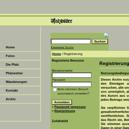
Home
Erweiterte Suche
Home
/ Registrierung
Fotos
Registrierte Benutzer
Registrierun
Die Pfalz
Benutzername:
Pfalzwetter
Nutzungsbedingu
Dieses Archiv nu
Passwort:
Wanderungen
den Einträgen a
versuchen, alle un
Beim nächsten Besuch
Kontakt
uns unmöglich, al
automatisch anmelden?
des Autors aus u
Archiv
jedes Beitrags ve
»
Password vergessen
Sie verpflichten 
»
Registrierung
gewaltverherrli
veröffentlichen. 
das Recht ein, Be
Zufallsbild
Sie stimmen auss
Daten in einer Da