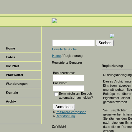
Home
Erweiterte Suche
Home
/ Registrierung
Fotos
Registrierte Benutzer
Registrierung
Die Pfalz
Benutzername:
Pfalzwetter
Nutzungsbedingung
Dieses Archiv nut
Passwort:
Wanderungen
Einträgen abgeben 
unerwünschten Beit
Kontakt
Beim nächsten Besuch
Beiträge zu überpr
automatisch anmelden?
Eigentümer dieser 
Archiv
gemacht werden.
Sie verpflichten 
»
Password vergessen
gewaltverherrlichen
»
Registrierung
Sie räumen den Bet
nach eigenem Erme
Zufallsbild
dass die im Rahmen
werden.