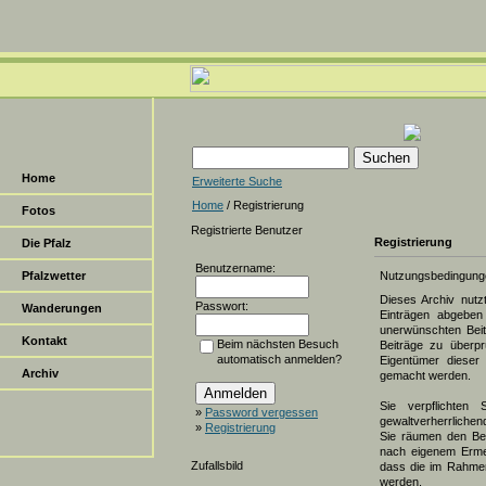
Home
Erweiterte Suche
Home
/ Registrierung
Fotos
Registrierte Benutzer
Registrierung
Die Pfalz
Benutzername:
Pfalzwetter
Nutzungsbedingung
Dieses Archiv nut
Passwort:
Wanderungen
Einträgen abgeben 
unerwünschten Beit
Kontakt
Beim nächsten Besuch
Beiträge zu überpr
automatisch anmelden?
Eigentümer dieser 
Archiv
gemacht werden.
Sie verpflichten 
»
Password vergessen
gewaltverherrlichen
»
Registrierung
Sie räumen den Bet
nach eigenem Erme
Zufallsbild
dass die im Rahmen
werden.