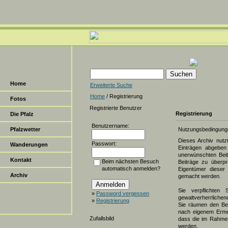
Home
Erweiterte Suche
Home
/ Registrierung
Fotos
Registrierte Benutzer
Registrierung
Die Pfalz
Benutzername:
Pfalzwetter
Nutzungsbedingung
Dieses Archiv nut
Passwort:
Wanderungen
Einträgen abgeben 
unerwünschten Beit
Kontakt
Beim nächsten Besuch
Beiträge zu überpr
automatisch anmelden?
Eigentümer dieser 
Archiv
gemacht werden.
Sie verpflichten 
»
Password vergessen
gewaltverherrlichen
»
Registrierung
Sie räumen den Bet
nach eigenem Erme
Zufallsbild
dass die im Rahmen
werden.