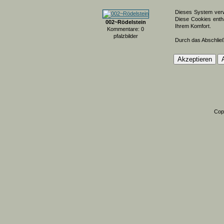
Dieses System verw
Diese Cookies entha
002~Rödelstein
Ihrem Komfort.
Kommentare: 0
pfalzbilder
Durch das Abschlie
Cop