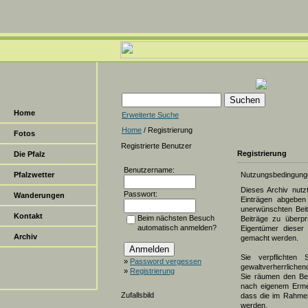
Home
Erweiterte Suche
Home
/ Registrierung
Fotos
Registrierte Benutzer
Registrierung
Die Pfalz
Benutzername:
Pfalzwetter
Nutzungsbedingung
Dieses Archiv nut
Passwort:
Wanderungen
Einträgen abgeben 
unerwünschten Beit
Kontakt
Beim nächsten Besuch
Beiträge zu überpr
automatisch anmelden?
Eigentümer dieser 
Archiv
gemacht werden.
Sie verpflichten 
»
Password vergessen
gewaltverherrlichen
»
Registrierung
Sie räumen den Bet
nach eigenem Erme
Zufallsbild
dass die im Rahmen
werden.