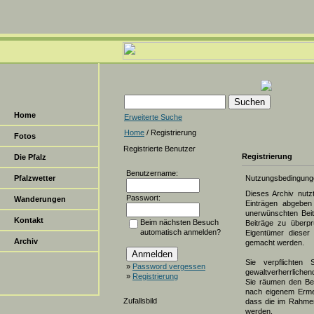
Home
Erweiterte Suche
Home
/ Registrierung
Fotos
Registrierte Benutzer
Registrierung
Die Pfalz
Benutzername:
Pfalzwetter
Nutzungsbedingung
Dieses Archiv nut
Passwort:
Wanderungen
Einträgen abgeben 
unerwünschten Beit
Kontakt
Beim nächsten Besuch
Beiträge zu überpr
automatisch anmelden?
Eigentümer dieser 
Archiv
gemacht werden.
Sie verpflichten 
»
Password vergessen
gewaltverherrlichen
»
Registrierung
Sie räumen den Bet
nach eigenem Erme
Zufallsbild
dass die im Rahmen
werden.