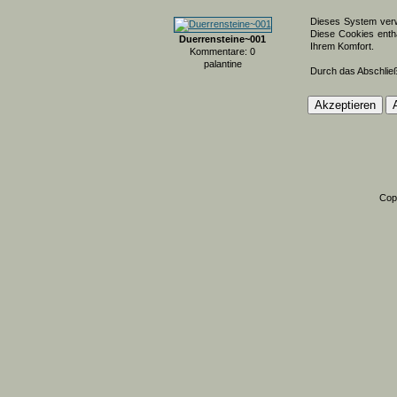
Dieses System verw
Diese Cookies entha
Duerrensteine~001
Ihrem Komfort.
Kommentare: 0
palantine
Durch das Abschlie
Cop