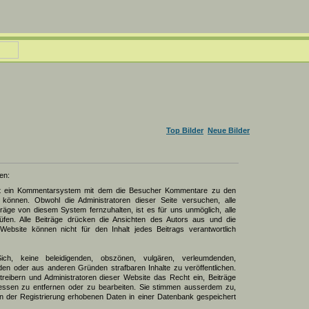
Top Bilder
Neue Bilder
en:
zt ein Kommentarsystem mit dem die Besucher Kommentare zu den
können. Obwohl die Administratoren dieser Seite versuchen, alle
räge von diesem System fernzuhalten, ist es für uns unmöglich, alle
üfen. Alle Beiträge drücken die Ansichten des Autors aus und die
Website können nicht für den Inhalt jedes Beitrags verantwortlich
Sich, keine beleidigenden, obszönen, vulgären, verleumdenden,
den oder aus anderen Gründen strafbaren Inhalte zu veröffentlichen.
reibern und Administratoren dieser Website das Recht ein, Beiträge
ssen zu entfernen oder zu bearbeiten. Sie stimmen ausserdem zu,
 der Registrierung erhobenen Daten in einer Datenbank gespeichert