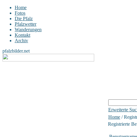
Home
Fotos
Die Pfalz
Pfalzwetter
Wanderungen
Kontakt
Archiv
pfalzbilder.net
Erweiterte Su
Home
/ Regist
Registrierte Be
Benutzername