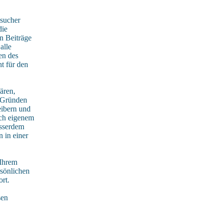
sucher
die
n Beiträge
alle
en des
t für den
ären,
n Gründen
eibern und
ach eigenem
usserdem
 in einer
 Ihrem
rsönlichen
rt.
sen