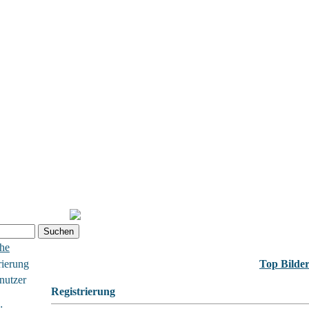
che
rierung
Top Bilde
nutzer
Registrierung
: