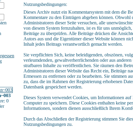
Nutzungsbedingungen:
Dieses Archiv nutzt ein Kommentarsystem mit dem die Be
Kommentare zu den Einträgen abgeben können. Obwohl 
sten
Administratoren dieser Seite versuchen, alle unerwünschte
von diesem System fernzuhalten, ist es für uns unmöglich, 
h
Beiträge zu überprüfen. Alle Beiträge drücken die Ansicht
Autors aus und die Eigentümer dieser Website können nich
Inhalt jedes Beitrags verantwortlich gemacht werden.
Sie verpflichten Sich, keine beleidigenden, obszönen, vulg
rgessen
verleumdenden, gewaltverherrlichenden oder aus andere
g
strafbaren Inhalte zu veröffentlichen. Sie räumen den Betr
Administratoren dieser Website das Recht ein, Beiträge n
Ermessen zu entfernen oder zu bearbeiten. Sie stimmen a
zu, dass die im Rahmen der Registrierung erhobenen Daten
Datenbank gespeichert werden.
in~003
Dieses System verwendet Cookies, um Informationen auf
e: 0
Computer zu speichern. Diese Cookies enthalten keine pe
der
Informationen, sondern dienen ausschließlich Ihrem Komfo
Durch das Abschließen der Registrierung stimmen Sie die
Nutzungsbedingungen zu.