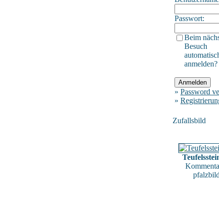
Passwort:
Beim näch
Besuch
automatisc
anmelden?
»
Password ve
»
Registrierun
Zufallsbild
Teufelsste
Kommentar
pfalzbil