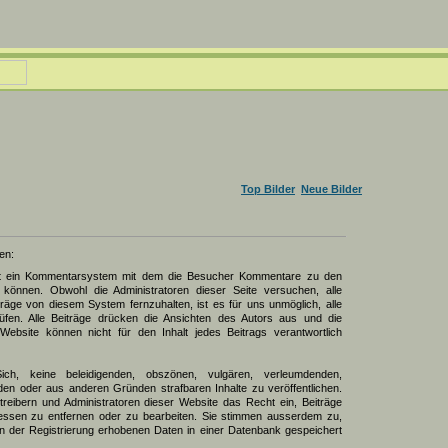
Top Bilder
Neue Bilder
en:
zt ein Kommentarsystem mit dem die Besucher Kommentare zu den
können. Obwohl die Administratoren dieser Seite versuchen, alle
räge von diesem System fernzuhalten, ist es für uns unmöglich, alle
üfen. Alle Beiträge drücken die Ansichten des Autors aus und die
Website können nicht für den Inhalt jedes Beitrags verantwortlich
Sich, keine beleidigenden, obszönen, vulgären, verleumdenden,
den oder aus anderen Gründen strafbaren Inhalte zu veröffentlichen.
reibern und Administratoren dieser Website das Recht ein, Beiträge
ssen zu entfernen oder zu bearbeiten. Sie stimmen ausserdem zu,
 der Registrierung erhobenen Daten in einer Datenbank gespeichert