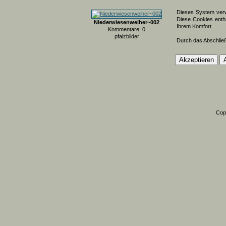
Dieses System verw
Diese Cookies entha
Niederwiesenweiher~002
Ihrem Komfort.
Kommentare: 0
pfalzbilder
Durch das Abschlie
Cop