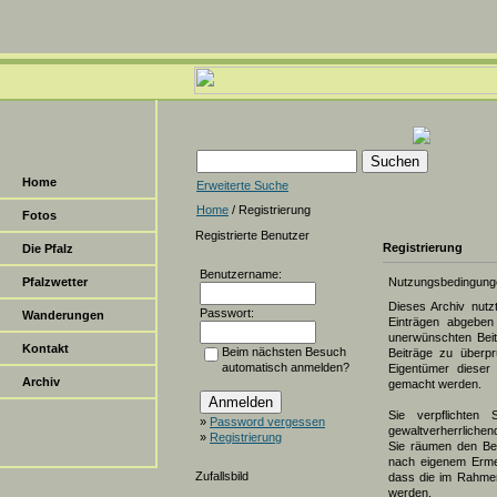
Home
Erweiterte Suche
Home
/ Registrierung
Fotos
Registrierte Benutzer
Registrierung
Die Pfalz
Benutzername:
Pfalzwetter
Nutzungsbedingung
Dieses Archiv nut
Passwort:
Wanderungen
Einträgen abgeben 
unerwünschten Beit
Kontakt
Beim nächsten Besuch
Beiträge zu überpr
automatisch anmelden?
Eigentümer dieser 
Archiv
gemacht werden.
Sie verpflichten 
»
Password vergessen
gewaltverherrlichen
»
Registrierung
Sie räumen den Bet
nach eigenem Erme
Zufallsbild
dass die im Rahmen
werden.